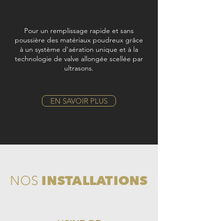
Pour un remplissage rapide et sans
poussière des
matériaux poudreux grâce
à un système d'aération unique et à la
technologie de valve allongée scellée par
ultrasons.
EN SAVOIR PLUS
INSTALLATIONS
NOS