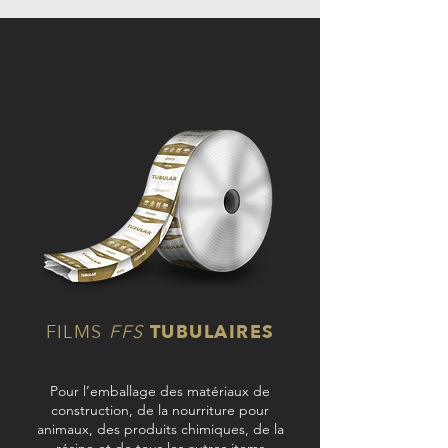
FILMS
FFS
TUBULAIRES
Pour l’emballage des matériaux de
construction, de la nourriture pour
animaux, des produits chimiques, de la