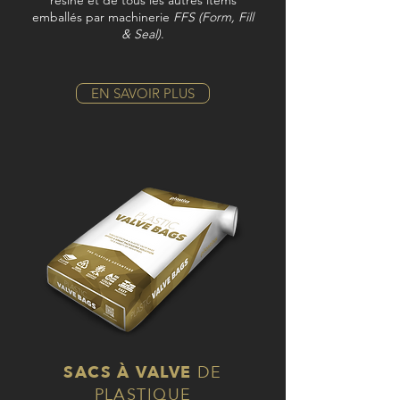
résine et de tous les autres items
emballés par machinerie
FFS (Form, Fill
& Seal)
.
EN SAVOIR PLUS
SACS À VALVE
DE
PLASTIQUE