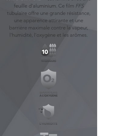
feuille d'aluminium
. Ce film
FFS
tubulaire offre une grande résistance,
une apparence attirante et une
barrière maximale contre la vapeur,
l'humidité, l'oxygène et les arômes.