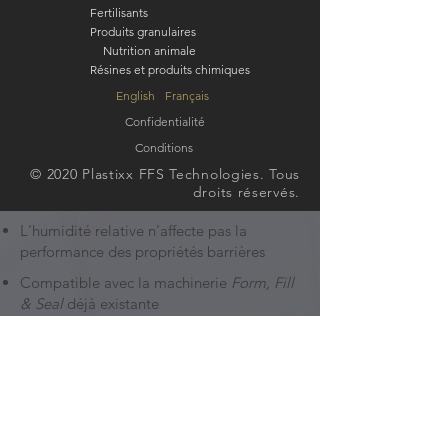
Fertilisants
Produits granulaires
Nutrition animale
Résines et produits chimiques
English
Français
Confidentialité
Conditions
© 2020 Plastixx FFS Technologies. Tous
droits réservés.
L'humidité relative n'affecte pas la
performance des propriétés barrières
Compatible avec la machinerie
Form, Fill
& Seal
déjà existante
Peut être fabriqué en sacs individuels de
type gueule ouverte
(
open-mouth)
Système d'aération
XFLO™
en option
La structure de polyéthylène
laminé d'aluminium de
XVAPOR FOIL™