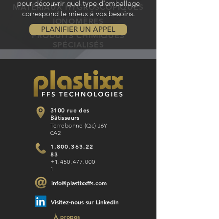
pour découvrir quel type d'emballage
MATÉRIAUX HYGROSCOPIQUES
correspond le mieux à vos besoins.
IONOMÈRES
PLANIFIER UN APPEL
PRODUITS CHIMIQUES
SPÉCIALISÉS
3100 rue des
Bâtisseurs
Terrebonne (Qc) J6Y
0A2
1.800.363.22
83
+1.450.477.000
1
info@plastixxffs.com
Visitez-nous sur LinkedIn
À propos