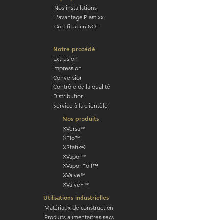
Nos installations
L'avantage Plastixx
Certification SQF
Notre procédé
Extrusion
Impression
Conversion
Contrôle de la qualité
Distribution
Service à la clientèle
Nos produits
XVersa™
XFlo™
XStatik®
XVapor™
XVapor Foil™
XValve™
XValve+™
Utilisations industrielles
Matériaux de construction
Produits alimentaitres secs