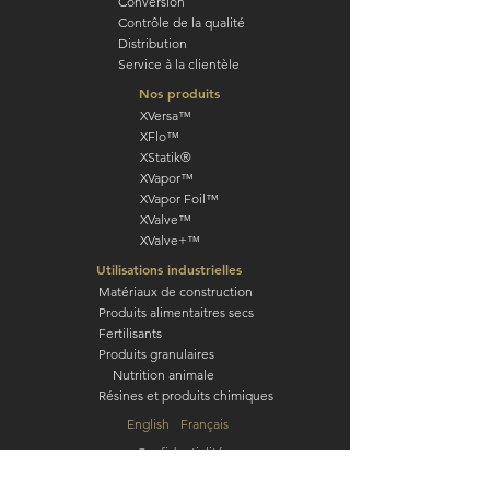
Conversion
Contrôle de la qualité
Distribution
Service à la clientèle
Nos produits
XVersa™
XFlo™
XStatik®
XVapor™
XVapor Foil™
XValve™
XValve+™
Utilisations industrielles
Matériaux de construction
Produits alimentaitres secs
Fertilisants
Produits granulaires
Nutrition animale
Résines et produits chimiques
English
Français
Confidentialité
Conditions