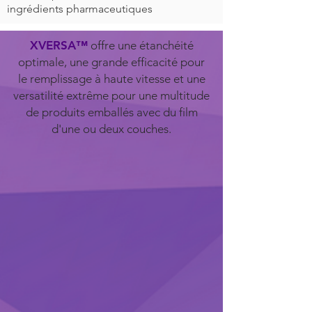
ingrédients pharmaceutiques
XVERSA™
offre une étanchéité
optimale, une grande efficacité pour
le remplissage à haute vitesse et une
versatilité extrême pour une multitude
de produits emballés avec du film
d'une ou deux couches.